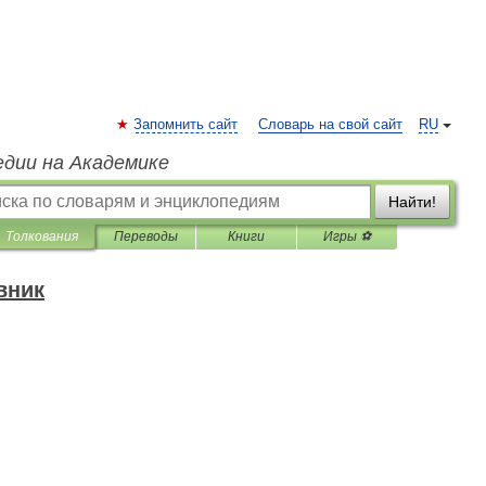
Запомнить сайт
Словарь на свой сайт
RU
едии на Академике
Найти!
Толкования
Переводы
Книги
Игры ⚽
вник