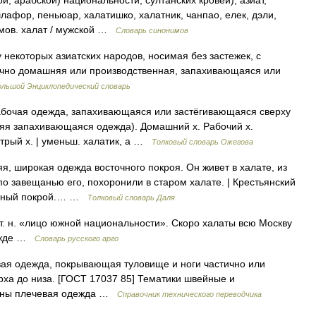
, арабской) национальности, султанских кровей), азиат,
шлафор, пеньюар, халатишко, халатник, чанпао, елек, дэли,
мов. халат / мужской …
Словарь синонимов
 у некоторых азиатских народов, носимая без застежек, с
чно домашняя или производственная, запахивающаяся или
ольшой Энциклопедический словарь
абочая одежда, запахивающаяся или застёгивающаяся сверху
хняя запахивающаяся одежда). Домашний х. Рабочий х.
стрый х. | уменьш. халатик, а …
Толковый словарь Ожегова
я, широкая одежда восточного покроя. Он живет в халате, из
 по завещанью его, похоронили в старом халате. | Крестьянский
латный покрой.… …
Толковый словарь Даля
 т. н. «лицо южной национальности». Скоро халаты всю Москву
дежде …
Словарь русского арго
ая одежда, покрывающая туловище и ноги частично или
рха до низа. [ГОСТ 17037 85] Тематики швейные и
ины плечевая одежда …
Справочник технического переводчика