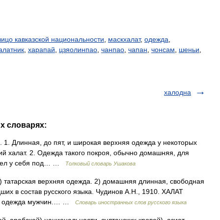
лицо кавказской национальности
,
маскхалат
,
одежда
,
алатник
,
харапай
,
цзяолинпао
,
чанпао
,
чапан
,
чонсам
,
шеньи
,
халодна
их словарях:
). 1. Длинная, до пят, и широкая верхняя одежда у некоторых
кий халат. 2. Одежда такого покроя, обычно домашняя, для
имел у себя под… …
Толковый словарь Ушакова
 1) татарская верхняя одежда. 2) домашняя длинная, свободная
их в состав русского языка. Чудинов А.Н., 1910. ХАЛАТ
няя одежда мужчин.… …
Словарь иностранных слов русского языка