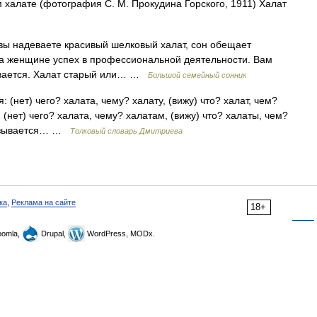
 халате (фотография С. М. Прокудина Горского, 1911) Халат
ы надеваете красивый шелковый халат, сон обещает
, а женщине успех в профессиональной деятельности. Вам
ивается. Халат старый или… …
Большой семейный сонник
 (нет) чего? халата, чему? халату, (вижу) что? халат, чем?
 (нет) чего? халата, чему? халатам, (вижу) что? халаты, чем?
 называется… …
Толковый словарь Дмитриева
ка
,
Реклама на сайте
18+
omla,
Drupal,
WordPress, MODx.