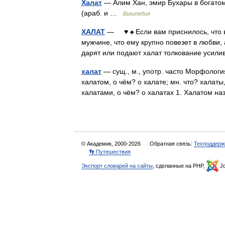
Халат
— Алим Хан, эмир Бухары в богатом
(араб. ‎‎и …
Википедия
ХАЛАТ
— ♥ ♠ Если вам приснилось, что в
мужчине, что ему крупно повезет в любви
дарят или подают халат толкование усил
халат
— сущ., м., употр. часто Морфология:
халатом, о чём? о халате; мн. что? халаты,
халатами, о чём? о халатах 1. Халатом
© Академик, 2000-2026
Обратная связь:
Техподдерж
👣 Путешествия
Экспорт словарей на сайты
, сделанные на PHP,
Jo