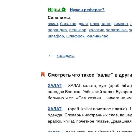
Игры ⚽
Нужен реферат?
Синонимы
:
азиат
,
балахон
,
дэли
,
елек
,
капот
,
кимоно
,
паранджа
,
пеньюар
,
халатик
,
халатишко
,
х
шлафор
,
шлафрок
,
юалиньпао
халадэча
Смотреть что такое "халат" в друг
ХАЛАТ
— ХАЛАТ, халата, муж. (араб. hil at
народов Востока. Узбекский халат. Бухарс
больных и т.п. «Сам хозяин… ничего не 
ХАЛАТ
— (араб. khil’at почетное платье).
одежда. Словарь иностранных слов, вошедш
арабск. khil’at, почетное платье. Домаш