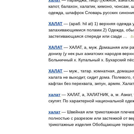
халат
— паранджа, лицо ((южной, азиатской
капот, балахон, халатик, кимоно, чонсам, 
одежда, шлафрок Словарь русских синони
ХАЛАТ
— (араб. hil at) 1) верхняя одежда
запахивающимися полами.2) Одежда, обы
застегивающаяся спереди или сзади …
Б
ХАЛАТ
— ХАЛАТ, а, муж. Домашняя или р
донизу (у нек рых азиатских народов вер
Больничный х. Купальный х. Бухарский пё
ХАЛАТ
— муж., татар. комнатная, домашня
халата не выходит, сидит дома. Полевого,
кафтан без перехвата, зипун, армяк. Ха
халат
— ХАЛАТ, а, ХАЛАТНИК, а, м. Азиат,
скупят. По характерной национальной о
халат
— Швейная или трикотажная плечев
полностью с разрезом или застежкой от ве
трикотажные изделия Обобщающие терм