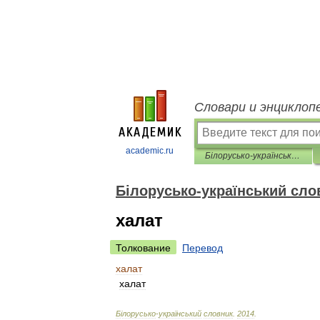
Словари и энциклоп
academic.ru
Білорусько-український словник
Білорусько-український сло
халат
Толкование
Перевод
халат
халат
Б
і
лорусько
-
український
словник
.
2014
.